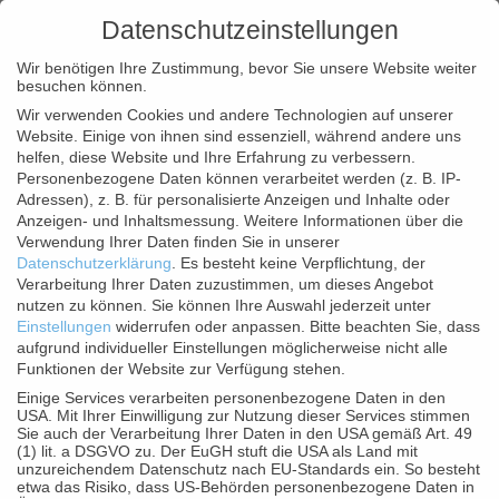
Datenschutzeinstellungen
Wir benötigen Ihre Zustimmung, bevor Sie unsere Website weiter
besuchen können.
Wir verwenden Cookies und andere Technologien auf unserer
Website. Einige von ihnen sind essenziell, während andere uns
helfen, diese Website und Ihre Erfahrung zu verbessern.
Personenbezogene Daten können verarbeitet werden (z. B. IP-
Adressen), z. B. für personalisierte Anzeigen und Inhalte oder
Anzeigen- und Inhaltsmessung.
Weitere Informationen über die
Verwendung Ihrer Daten finden Sie in unserer
DATENSCHUTZ
Datenschutzerklärung
.
Es besteht keine Verpflichtung, der
Verarbeitung Ihrer Daten zuzustimmen, um dieses Angebot
nutzen zu können.
Sie können Ihre Auswahl jederzeit unter
§ 1 Information über die Erhebung
Einstellungen
widerrufen oder anpassen.
Bitte beachten Sie, dass
aufgrund individueller Einstellungen möglicherweise nicht alle
personenbezogener Daten
Funktionen der Website zur Verfügung stehen.
Einige Services verarbeiten personenbezogene Daten in den
Wir, die Dr. A. & L. Schmidgall GmbH & Co KG,
USA. Mit Ihrer Einwilligung zur Nutzung dieser Services stimmen
Sie auch der Verarbeitung Ihrer Daten in den USA gemäß Art. 49
Wolfganggasse 45-47, 1121 Wien, („Schmidgall“,
(1) lit. a DSGVO zu. Der EuGH stuft die USA als Land mit
„wir“, „uns“, „unsere“) behandeln, als
unzureichendem Datenschutz nach EU-Standards ein. So besteht
etwa das Risiko, dass US-Behörden personenbezogene Daten in
datenschutzrechtlicher Verantwortlicher gem. Art 4