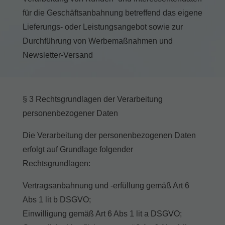
werden, bedarf der Zugriff auf diese Inhalte keiner manuellen Einwilligung
für die Geschäftsanbahnung betreffend das eigene
mehr.
Lieferungs- oder Leistungsangebot sowie zur
Cookie-Informationen anzeigen
Durchführung von Werbemaßnahmen und
powered by Borlabs Cookie
Datenschutzerklärung
Impressum
Newsletter-Versand
§ 3 Rechtsgrundlagen der Verarbeitung
personenbezogener Daten
Die Verarbeitung der personenbezogenen Daten
erfolgt auf Grundlage folgender
Rechtsgrundlagen:
Vertragsanbahnung und -erfüllung gemäß Art 6
Abs 1 lit b DSGVO;
Einwilligung gemäß Art 6 Abs 1 lit a DSGVO;