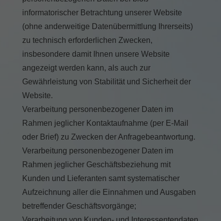
Essenziell (1)
informatorischer Betrachtung unserer Website
Essenzielle Cookies ermöglichen grundlegende Funktionen und sind für
(ohne anderweitige Datenübermittlung Ihrerseits)
die einwandfreie Funktion der Website erforderlich.
zu technisch erforderlichen Zwecken,
Cookie-Informationen anzeigen
insbesondere damit Ihnen unsere Website
Stati
Statistiken (2)
angezeigt werden kann, als auch zur
Gewährleistung von Stabilität und Sicherheit der
Statistik Cookies erfassen Informationen anonym. Diese Informationen
helfen uns zu verstehen, wie unsere Besucher unsere Website nutzen.
Website.
Cookie-Informationen anzeigen
Verarbeitung personenbezogener Daten im
Mark
Rahmen jeglicher Kontaktaufnahme (per E-Mail
Marketing (1)
oder Brief) zu Zwecken der Anfragebeantwortung.
Marketing-Cookies werden von Drittanbietern oder Publishern verwendet,
Verarbeitung personenbezogener Daten im
um personalisierte Werbung anzuzeigen. Sie tun dies, indem sie
Besucher über Websites hinweg verfolgen.
Rahmen jeglicher Geschäftsbeziehung mit
Cookie-Informationen anzeigen
Kunden und Lieferanten samt systematischer
Exte
Externe Medien (2)
Aufzeichnung aller die Einnahmen und Ausgaben
betreffender Geschäftsvorgänge;
Inhalte von Videoplattformen und Social-Media-Plattformen werden
standardmäßig blockiert. Wenn Cookies von externen Medien akzeptiert
Verarbeitung von Kunden- und Interessentendaten