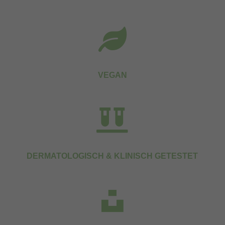
werden, bedarf der Zugriff auf diese Inhalte keiner manuellen Einwilligung
mehr.
Cookie-Informationen anzeigen

powered by Borlabs Cookie
Datenschutzerklärung
Impressum
VEGAN

DERMATOLOGISCH & KLINISCH GETESTET
