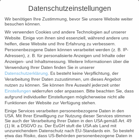
Datenschutzeinstellungen
Wir benötigen Ihre Zustimmung, bevor Sie unsere Website weiter
besuchen können.
Wir verwenden Cookies und andere Technologien auf unserer
Website. Einige von ihnen sind essenziell, während andere uns
helfen, diese Website und Ihre Erfahrung zu verbessern.
Personenbezogene Daten können verarbeitet werden (z. B. IP-
Adressen), z. B. für personalisierte Anzeigen und Inhalte oder
Anzeigen- und Inhaltsmessung.
Weitere Informationen über die
DERMAFORA Mattierendes
Verwendung Ihrer Daten finden Sie in unserer
Fluid 40ml
Datenschutzerklärung
.
Es besteht keine Verpflichtung, der
Verarbeitung Ihrer Daten zuzustimmen, um dieses Angebot
nutzen zu können.
Sie können Ihre Auswahl jederzeit unter
Einstellungen
widerrufen oder anpassen.
Bitte beachten Sie, dass
aufgrund individueller Einstellungen möglicherweise nicht alle
Funktionen der Website zur Verfügung stehen.
Einige Services verarbeiten personenbezogene Daten in den
USA. Mit Ihrer Einwilligung zur Nutzung dieser Services stimmen
Sie auch der Verarbeitung Ihrer Daten in den USA gemäß Art. 49
(1) lit. a DSGVO zu. Der EuGH stuft die USA als Land mit
unzureichendem Datenschutz nach EU-Standards ein. So besteht
etwa das Risiko, dass US-Behörden personenbezogene Daten in