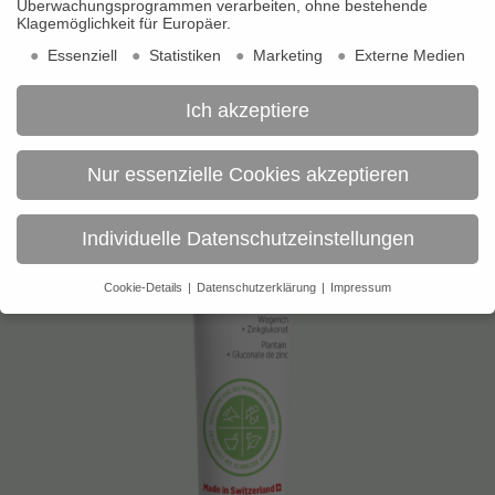
Überwachungsprogrammen verarbeiten, ohne bestehende
Klagemöglichkeit für Europäer.
Essenziell
Statistiken
Marketing
Externe Medien
Ich akzeptiere
Nur essenzielle Cookies akzeptieren
Individuelle Datenschutzeinstellungen
Cookie-Details
Datenschutzerklärung
Impressum
Datenschutzeinstellungen
Wir verwenden Cookies und andere Technologien auf unserer
Website. Einige von ihnen sind essenziell, während andere uns
helfen, diese Website und Ihre Erfahrung zu verbessern.
Personenbezogene Daten können verarbeitet werden (z. B. IP-
Adressen), z. B. für personalisierte Anzeigen und Inhalte oder
Anzeigen- und Inhaltsmessung.
Weitere Informationen über die
Verwendung Ihrer Daten finden Sie in unserer